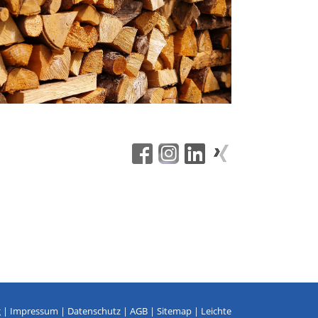
g
|
Impressum
|
Datenschutz
|
AGB
|
Sitemap
|
Leichte