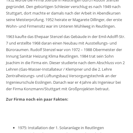
gegründet. Den gebürtigen Schlesier verschlug es nach 1949 nach
Stuttgart, dort machte er damals nach der Arbeit in Abendkursen
seine Meisterprüfung. 1952 heirate er Magarete Dillinger, der erste
Wohn- und Firmensitz war im Unteren Mühlweg in Reutlingen.
1963 kaufte das Ehepaar Stenzel das Gebäude in der Emil-Adolff-Str.
7 und erstellte 1968 daran einen Neubau mit Ausstellungs- und
Büroraumen. Rudolf Stenzel war von 1972 – 1988 Obermeister der
Innung Sanitär Heizung Klima Reutlingen. 1984 trat sein Sohn
Joachim in die Firma ein. Dieser studierte nach dem Abschluss von 2
Lehren (Gas-Wasser-Installateur / Klempner und die 2. Lehre
Zentralheizungs- und Lüftungsbau) Versorgungstechnik an der
Ingenieurschule Esslingen. Danach war er 4 Jahre als Ingenieur bei
der Firma Konzmann/Stuttgart mit Großprojekten betraut.
Zur Firma noch ein paar Fakten:
1975: Installation der 1. Solaranlage in Reutlingen