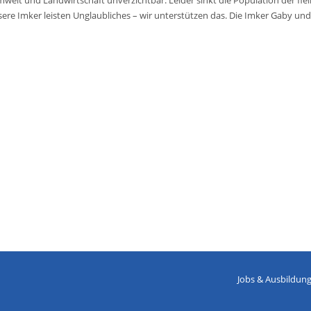
mwelt und Landwirtschaft unverzichtbar. Leider sinkt die Population der fl
ere Imker leisten Unglaubliches – wir unterstützen das. Die Imker Gaby und
Jobs & Ausbildun