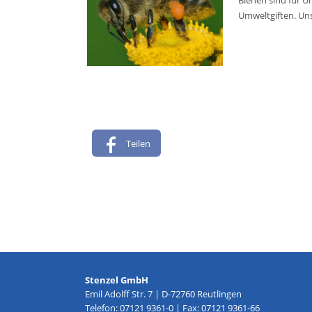
Bienen sind für U
Umweltgiften. Uns
Teilen
Stenzel GmbH
Emil Adolff Str. 7 | D-72760 Reutlingen
Telefon: 07121 9361-0 | Fax: 07121 9361-66