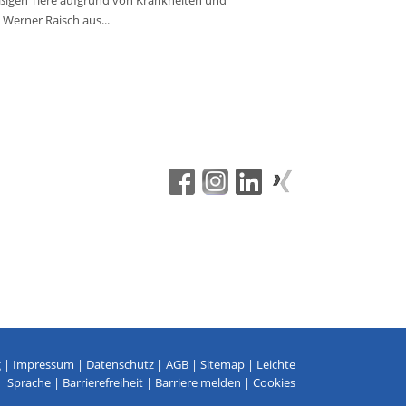
eißigen Tiere aufgrund von Krankheiten und
 Werner Raisch aus...
g
|
Impressum
|
Datenschutz
|
AGB
|
Sitemap
|
Leichte
Sprache
|
Barrierefreiheit
|
Barriere melden
|
Cookies